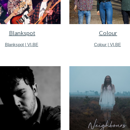
Blankspot
Colour
Blankspot | VI.BE
Colour | VI.BE