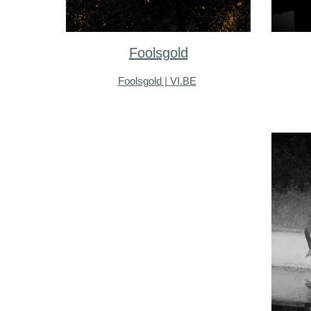
Foolsgold
Foolsgold | VI.BE